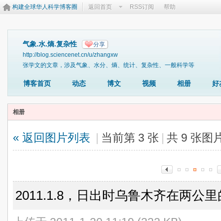
构建全球华人科学博客圈
返回首页
RSS订阅
帮助
气象.水.熵.复杂性
分享
http://blog.sciencenet.cn/u/zhangxw
张学文的文章，涉及气象、水分、熵、统计、复杂性、一般科学等
博客首页
动态
博文
视频
相册
好
相册
« 返回图片列表
|
当前第 3 张
|
共 9 张图
2011.1.8，日出时乌鲁木齐在两