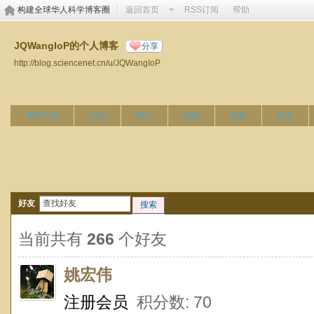
构建全球华人科学博客圈
返回首页
RSS订阅
帮助
JQWangIoP的个人博客
分享
http://blog.sciencenet.cn/u/JQWangIoP
博客首页
动态
博文
视频
相册
好友
好友
搜索
当前共有
266
个好友
姚宏伟
注册会员
积分数: 70