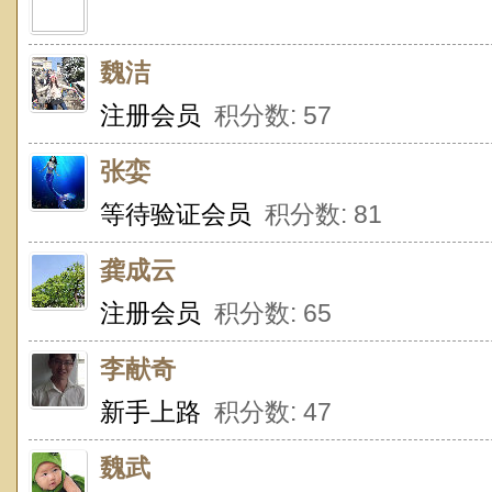
魏洁
注册会员
积分数: 57
张娈
等待验证会员
积分数: 81
龚成云
注册会员
积分数: 65
李献奇
新手上路
积分数: 47
魏武