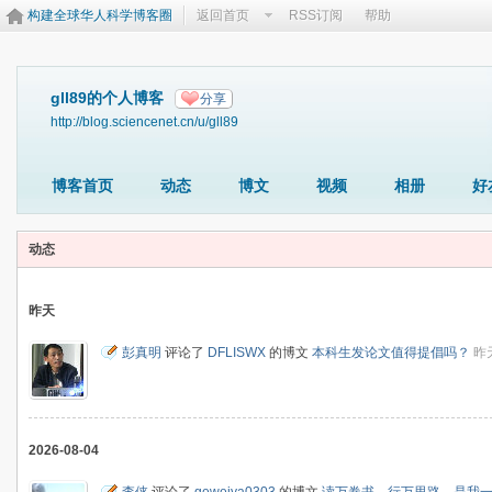
构建全球华人科学博客圈
返回首页
RSS订阅
帮助
gll89的个人博客
分享
http://blog.sciencenet.cn/u/gll89
博客首页
动态
博文
视频
相册
好
动态
昨天
彭真明
评论了
DFLISWX
的博文
本科生发论文值得提倡吗？
昨天
2026-08-04