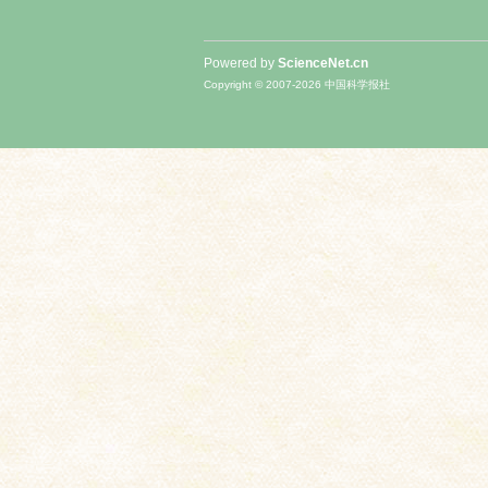
Powered by
ScienceNet.cn
Copyright © 2007-
2026
中国科学报社