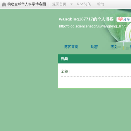
构建全球华人科学博客圈
返回首页
RSS订阅
帮助
wangbing187717的个人博客
分享
http://blog.sciencenet.cn/u/wangbing187717
博客首页
动态
博文
视频
全部
|