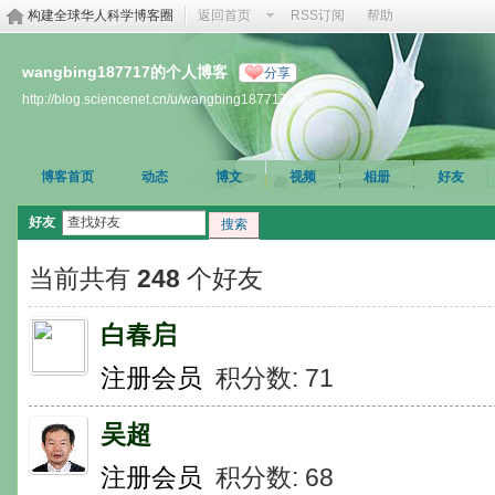
构建全球华人科学博客圈
返回首页
RSS订阅
帮助
wangbing187717的个人博客
分享
http://blog.sciencenet.cn/u/wangbing187717
博客首页
动态
博文
视频
相册
好友
好友
搜索
当前共有
248
个好友
白春启
注册会员
积分数: 71
吴超
注册会员
积分数: 68