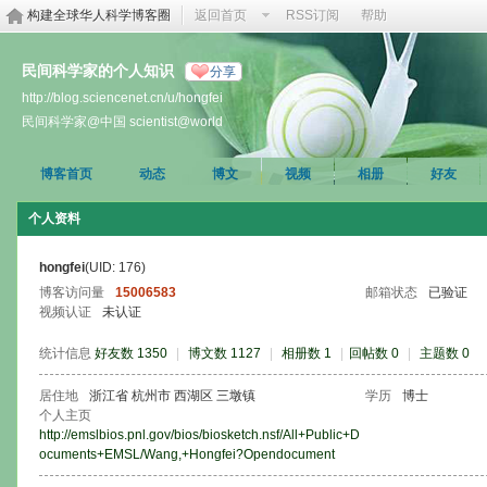
构建全球华人科学博客圈
返回首页
RSS订阅
帮助
民间科学家的个人知识
分享
http://blog.sciencenet.cn/u/hongfei
民间科学家@中国 scientist@world
博客首页
动态
博文
视频
相册
好友
个人资料
hongfei
(UID: 176)
博客访问量
15006583
邮箱状态
已验证
视频认证
未认证
统计信息
好友数 1350
|
博文数 1127
|
相册数 1
|
回帖数 0
|
主题数 0
居住地
浙江省 杭州市 西湖区 三墩镇
学历
博士
个人主页
http://emslbios.pnl.gov/bios/biosketch.nsf/All+Public+D
ocuments+EMSL/Wang,+Hongfei?Opendocument