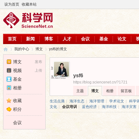
设为首页
收藏本站
首页
新闻
博客
人才
会议
基金
论文
我的中心
博文
ysf6的博文
博文
发布
加为好友
视频
上传
ysf6
科
›
›
›
发送消息
基金
https://blog.sciencenet.cn/?1721
相册
主题
博文
相册
留言板
收藏
生活点滴
|
海洋生态
|
海洋管理
|
学术论文
|
科学
文化
|
会议培训
|
蓝色经济
|
海洋科技
|
海洋灾害
|
积分
会议
学