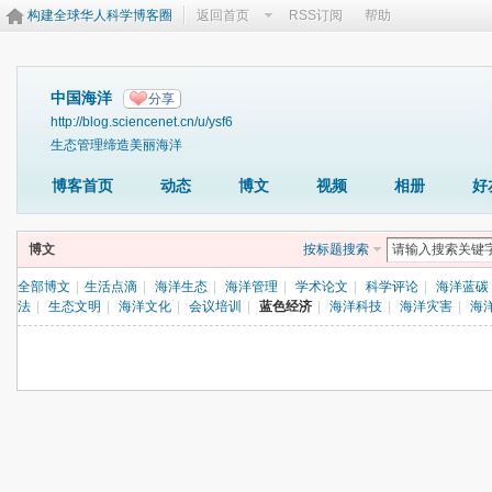
构建全球华人科学博客圈
返回首页
RSS订阅
帮助
中国海洋
分享
http://blog.sciencenet.cn/u/ysf6
生态管理缔造美丽海洋
博客首页
动态
博文
视频
相册
好
博文
按标题搜索
全部博文
|
生活点滴
|
海洋生态
|
海洋管理
|
学术论文
|
科学评论
|
海洋蓝碳
法
|
生态文明
|
海洋文化
|
会议培训
|
蓝色经济
|
海洋科技
|
海洋灾害
|
海