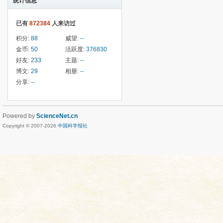
统计信息
已有
872384
人来访过
积分:
88
威望:
--
金币:
50
活跃度:
376830
好友:
233
主题:
--
博文:
29
相册:
--
分享:
--
Powered by
ScienceNet.cn
Copyright © 2007-
2026
中国科学报社