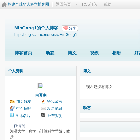
构建全球华人科学博客圈
返回首页
RSS订阅
帮助
MinGong1的个人博客
分享
http://blog.sciencenet.cn/u/MinGong1
博客首页
动态
博文
视频
相册
好
个人资料
博文
现在还没有博文
向开南
加为好友
给我留言
动态
打个招呼
发送消息
学术名片
上传视频
工作情况：
湘潭大学，数学与计算科学学院，教
授