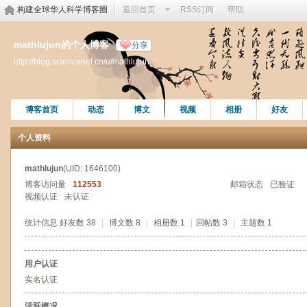
构建全球华人科学博客圈
返回首页
RSS订阅
帮助
mathlujun的个人博客
分享
http://blog.sciencenet.cn/u/mathlujun
博客首页
动态
博文
视频
相册
好友
个人资料
mathlujun
(UID: 1646100)
博客访问量
112553
邮箱状态
已验证
视频认证
未认证
统计信息
好友数 38
|
博文数 8
|
相册数 1
|
回帖数 3
|
主题数 1
用户认证
实名认证
活跃概况