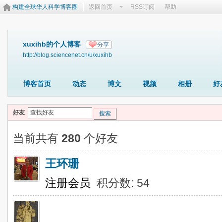
构建全球华人科学博客圈
返回首页
RSS订阅
帮助
xuxihb的个人博客
分享
http://blog.sciencenet.cn/u/xuxihb
博客首页
动态
博文
视频
相册
好
好友
搜索
当前共有
280
个好友
王环珊
注册会员
积分数: 54