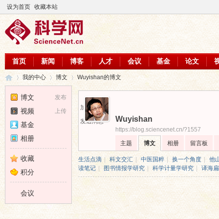
设为首页
收藏本站
首页
新闻
博客
人才
会议
基金
论文
我的中心
博文
Wuyishan的博文
博文
发布
加为好友
视频
上传
Wuyishan
科
›
›
›
发送消息
基金
https://blog.sciencenet.cn/?1557
相册
主题
博文
相册
留言板
收藏
生活点滴
|
科文交汇
|
中医国粹
|
换一个角度
|
他
读笔记
|
图书情报学研究
|
科学计量学研究
|
译海扁
积分
会议
学