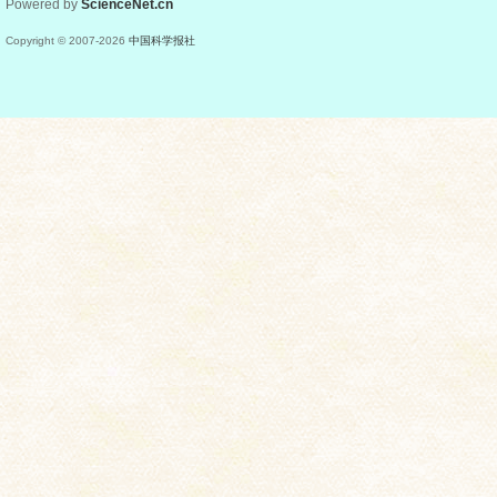
Powered by
ScienceNet.cn
Copyright © 2007-
2026
中国科学报社