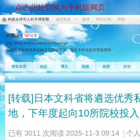
点击此处切换为手机版网页
构建全球华人科学博客圈
返回首页
微博
RSS订阅
帮助
武夷山
分享
http://blog.sciencenet.cn/u/Wuyishan
中国科学技术发展战略研究院研究员；南京大学信息管理系博导
博客首页
动态
博文
视频
相册
好友
博文
[转载]日本文科省将遴选优秀
地，下年度起向10所院校投入
已有 3011 次阅读
2025-11-3 09:14
|
个人