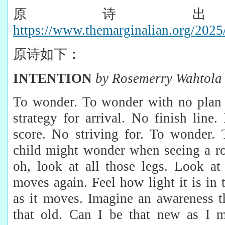
原诗
https://www.themarginalian.org/2025
原诗如下：
INTENTION
by Rosemerry Wahtola
To wonder. To wonder with no plan 
strategy for arrival. No finish line
score. No striving for. To wonder.
child might wonder when seeing a ro
oh, look at all those legs. Look a
moves again. Feel how light it is in 
as it moves. Imagine an awareness t
that old. Can I be that new as I m