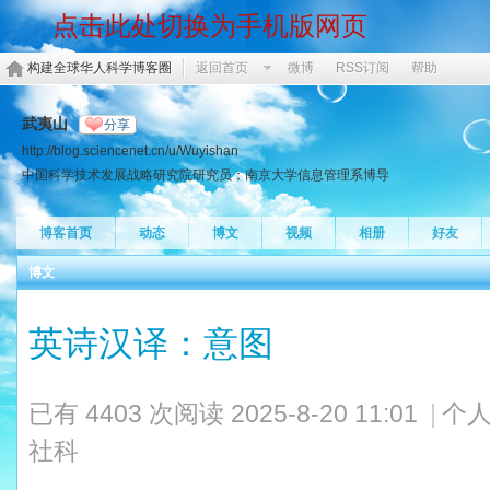
点击此处切换为手机版网页
构建全球华人科学博客圈
返回首页
微博
RSS订阅
帮助
武夷山
分享
http://blog.sciencenet.cn/u/Wuyishan
中国科学技术发展战略研究院研究员；南京大学信息管理系博导
博客首页
动态
博文
视频
相册
好友
博文
英诗汉译：意图
已有 4403 次阅读
2025-8-20 11:01
|
个人
社科