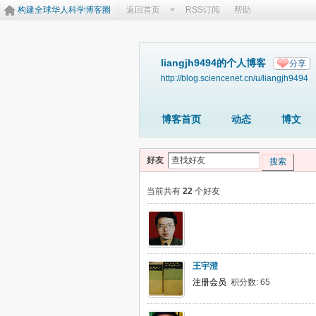
构建全球华人科学博客圈
返回首页
RSS订阅
帮助
liangjh9494的个人博客
分享
http://blog.sciencenet.cn/u/liangjh9494
博客首页
动态
博文
好友
搜索
当前共有
22
个好友
王宇澄
注册会员
积分数: 65