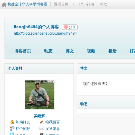
构建全球华人科学博客圈
返回首页
RSS订阅
帮助
liangjh9494的个人博客
分享
http://blog.sciencenet.cn/u/liangjh9494
博客首页
动态
博文
视频
相册
好
个人资料
博文
现在还没有博文
动态
梁建辉
加为好友
给我留言
打个招呼
发送消息