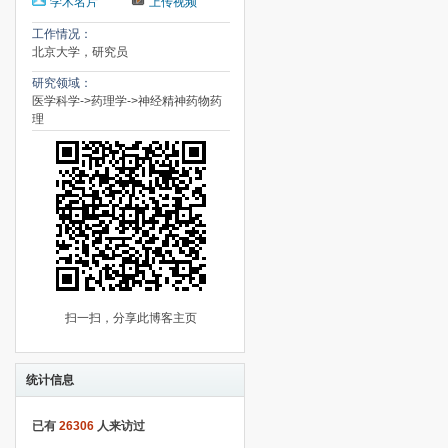
学术名片
上传视频
工作情况：
北京大学，研究员
研究领域：
医学科学->药理学->神经精神药物药
理
扫一扫，分享此博客主页
统计信息
已有
26306
人来访过