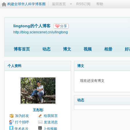
构建全球华人科学博客圈
返回首页
RSS订阅
帮助
lingtong的个人博客
分享
http://blog.sciencenet.cn/u/lingtong
博客首页
动态
博文
视频
相册
好
个人资料
博文
现在还没有博文
动态
王彤彤
加为好友
给我留言
打个招呼
发送消息
学术名片
上传视频