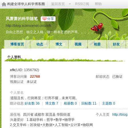
构建全球华人科学博客圈
返回首页
RSS订阅
帮助
风萧萧的科学随笔
分享
http://blog.sciencenet.cn/u/xfk
自由之思想，独立之人格，做一根有思想的芦苇。。。。。。
博客首页
动态
博文
视频
相册
好友
个人资料
xfk
(UID: 1356792)
博客访问量
22768
邮箱状态
已验证
视频认证
未认证
个人签名
道阻且长，行则将至；行而不辍，未来可期。
统计信息
好友数 36
|
博文数 7
|
相册数 0
|
回帖数 11
|
主题数 0
居住地
四川省 成都市 双流县 华阳街道
个人主页
http://blo
兴趣爱好
1.基础学科：哲学+数学+物理学
2.交叉学科：区块链+大数据+人工智能+云计算+物联网