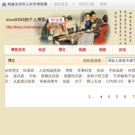
构建全球华人科学博客圈
返回首页
RSS订阅
帮助
dsm9393的个人博客
分享
http://blog.sciencenet.cn/u/dsm9393
博客首页
动态
博文
视频
相册
好友
博文
按标题搜索
全部博文
|
转基因
|
人造电磁黑洞
|
博客
|
军事科普
|
杂谈
|
手机辐射
|
科
达
|
波武器
|
天线
|
新概念武器
|
颠覆性武器
|
发射小型卫星
|
可穿戴电子设
天
|
头盔显示装置
|
韩春雨事件
|
魚眼
|
沙子
|
网上互动
|
COVID-19
|
量子
1 ...
4
5
6
7