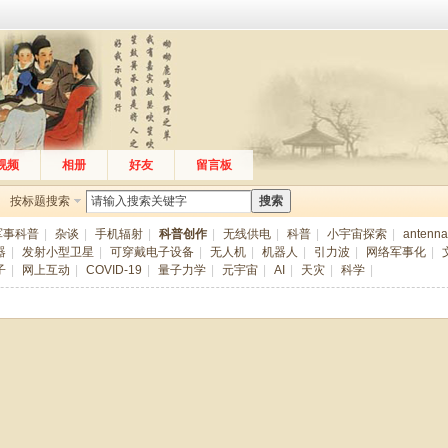
视频
相册
好友
留言板
按标题搜索
搜索
军事科普
|
杂谈
|
手机辐射
|
科普创作
|
无线供电
|
科普
|
小宇宙探索
|
antenna
器
|
发射小型卫星
|
可穿戴电子设备
|
无人机
|
机器人
|
引力波
|
网络军事化
|
子
|
网上互动
|
COVID-19
|
量子力学
|
元宇宙
|
AI
|
天灾
|
科学
|