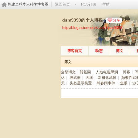
构建全球华人科学博客圈
返回首页
RSS订阅
帮助
dsm9393的个人博客
分享
http://blog.sciencenet.cn/u/dsm9393
博客首页
动态
博文
博文
全部博文
|
转基因
|
人造电磁黑洞
|
博客
|
达
|
波武器
|
天线
|
新概念武器
|
颠覆性武
天
|
头盔显示装置
|
韩春雨事件
|
魚眼
|
沙