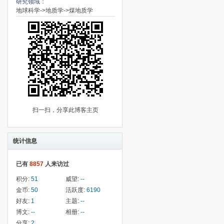
研究领域：
地球科学->地质学->煤地质学
扫一扫，分享此博客主页
统计信息
已有
8857
人来访过
积分:
51
威望:
--
金币:
50
活跃度:
6190
好友:
1
主题:
--
博文:
--
相册:
--
分享:
2