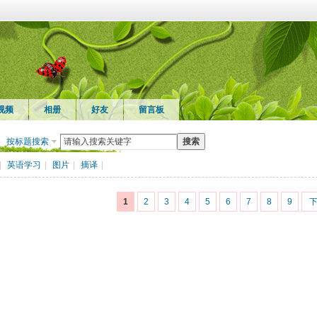
视频
相册
好友
留言板
按标题搜索
搜索
|
英语学习
|
图片
|
摘译
|
1
2
3
4
5
6
7
8
9