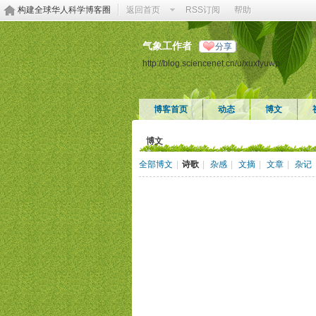
构建全球华人科学博客圈
返回首页
RSS订阅
帮助
气象工作者
分享
http://blog.sciencenet.cn/u/xuxfyuwp
博客首页
动态
博文
博文
全部博文
|
诗歌
|
杂感
|
文摘
|
文章
|
杂记