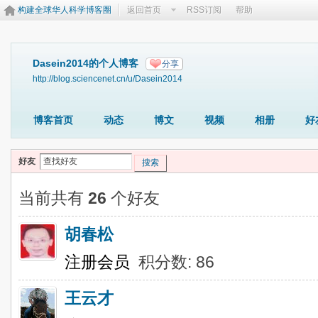
构建全球华人科学博客圈
返回首页
RSS订阅
帮助
Dasein2014的个人博客
分享
http://blog.sciencenet.cn/u/Dasein2014
博客首页
动态
博文
视频
相册
好
好友
搜索
当前共有
26
个好友
胡春松
注册会员
积分数: 86
王云才