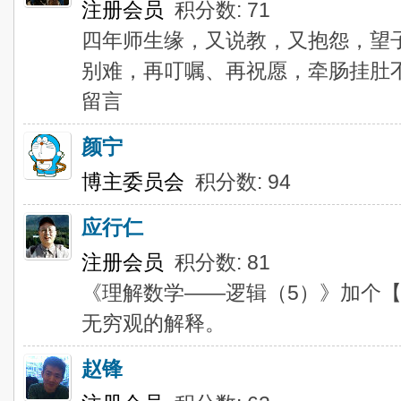
注册会员
积分数: 71
四年师生缘，又说教，又抱怨，望
别难，再叮嘱、再祝愿，牵肠挂肚
留言
颜宁
博主委员会
积分数: 94
应行仁
注册会员
积分数: 81
《理解数学——逻辑（5）》加个
无穷观的解释。
赵锋