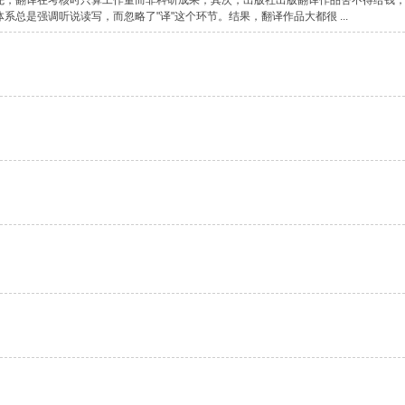
先，翻译在考核时只算工作量而非科研成果；其次，出版社出版翻译作品舍不得给钱
系总是强调听说读写，而忽略了"译"这个环节。结果，翻译作品大都很 ...