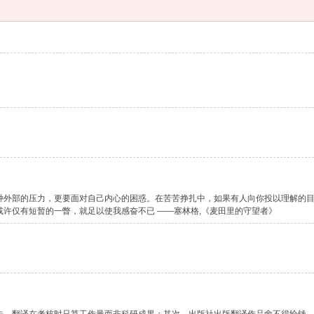
种外部的压力，更要面对自己内心的困惑。在苦苦挣扎中，如果有人向你投以理解的
许仅有短暂的一瞥，就足以使我感奋不已 ——塞林格,《麦田里的守望者》