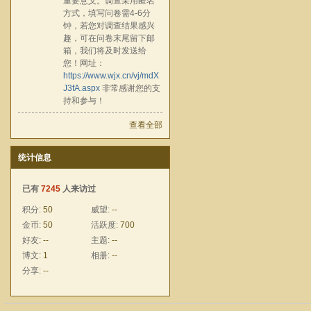
重要意义。调查采用匿名
方式，填写问卷需4-6分
钟，若您对调查结果感兴
趣，可在问卷末尾留下邮
箱，我们将及时发送给
您！网址：
https://www.wjx.cn/vj/mdX
J3fA.aspx
非常感谢您的支
持和参与！
查看全部
统计信息
已有
7245
人来访过
积分:
50
威望:
--
金币:
50
活跃度:
700
好友:
--
主题:
--
博文:
1
相册:
--
分享:
--