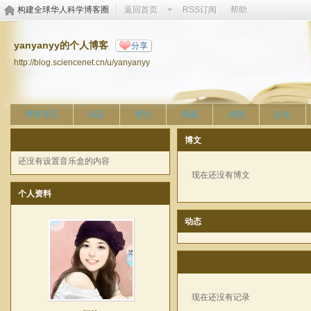
构建全球华人科学博客圈
返回首页
RSS订阅
帮助
yanyanyy的个人博客
分享
http://blog.sciencenet.cn/u/yanyanyy
博客首页
动态
博文
视频
相册
好友
博文
还没有设置音乐盒的内容
现在还没有博文
个人资料
动态
现在还没有记录