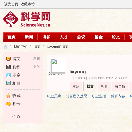
设为首页
收藏本站
首页
新闻
博客
人才
会议
基金
论文
我的中心
博文
lixyong的博文
博文
发布
加为好友
视频
上传
lixyong
科
›
›
›
发送消息
基金
https://blog.sciencenet.cn/?1210006
相册
主题
博文
相册
留言板
收藏
职业思考
|
对自己的反思
|
职业生活
|
科研内容
|
积分
会议
学