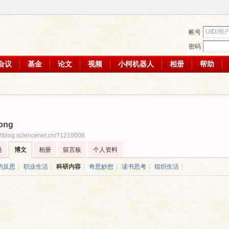
帐号
密码
会议
基金
论文
视频
小柯机器人
相册
帮助
yong
://blog.sciencenet.cn/?1210006
题
博文
相册
留言板
个人资料
的反思
|
职业生活
|
科研内容
|
奇思妙想
|
读书思考
|
组织生活
|