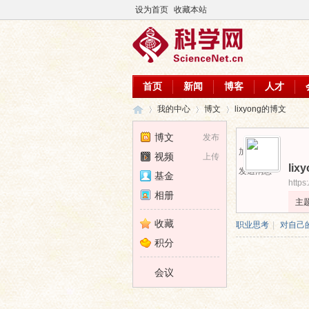
设为首页
收藏本站
首页
新闻
博客
人才
我的中心
博文
lixyong的博文
博文
发布
加为好友
视频
上传
lix
科
›
›
›
发送消息
基金
https
相册
主
收藏
职业思考
|
对自己
积分
会议
学