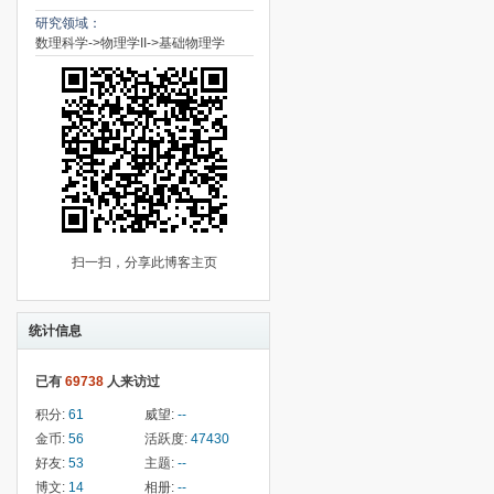
研究领域：
数理科学->物理学II->基础物理学
扫一扫，分享此博客主页
统计信息
已有
69738
人来访过
积分:
61
威望:
--
金币:
56
活跃度:
47430
好友:
53
主题:
--
博文:
14
相册:
--