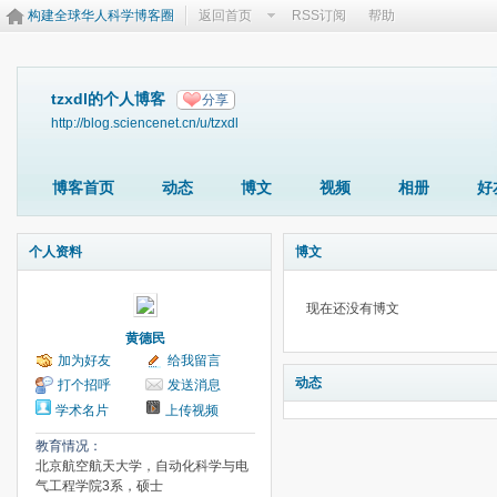
构建全球华人科学博客圈
返回首页
RSS订阅
帮助
tzxdl的个人博客
分享
http://blog.sciencenet.cn/u/tzxdl
博客首页
动态
博文
视频
相册
好
个人资料
博文
现在还没有博文
黄德民
加为好友
给我留言
动态
打个招呼
发送消息
学术名片
上传视频
教育情况：
北京航空航天大学，自动化科学与电
气工程学院3系，硕士