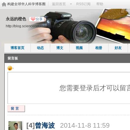
构建全球华人科学博客圈
返回首页
RSS订阅
帮助
永远的橙色
分享
http://blog.sciencenet.cn/u/cspring
博客首页
动态
博文
视频
相册
好友
留言板
您需要登录后才可以留
留言
[4]
曾海波
2014-11-8 11:59