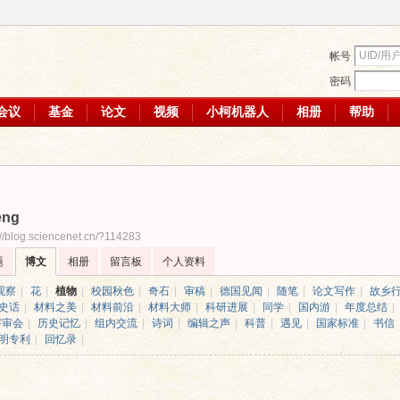
帐号
密码
会议
基金
论文
视频
小柯机器人
相册
帮助
eng
://blog.sciencenet.cn/?114283
题
博文
相册
留言板
个人资料
观察
|
花
|
植物
|
校园秋色
|
奇石
|
审稿
|
德国见闻
|
随笔
|
论文写作
|
故乡
史话
|
材料之美
|
材料前沿
|
材料大师
|
科研进展
|
同学
|
国内游
|
年度总结
|
评审会
|
历史记忆
|
组内交流
|
诗词
|
编辑之声
|
科普
|
遇见
|
国家标准
|
书信
明专利
|
回忆录
|