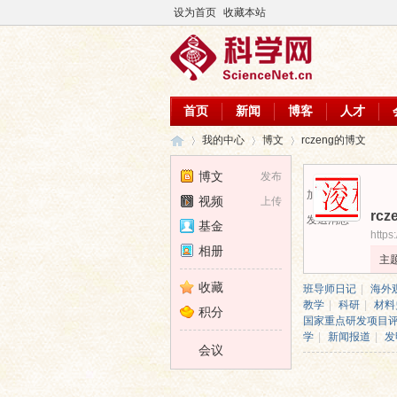
设为首页
收藏本站
首页
新闻
博客
人才
我的中心
博文
rczeng的博文
博文
发布
加为好友
视频
上传
rcz
科
›
›
›
发送消息
基金
https
相册
主
收藏
班导师日记
|
海外
教学
|
科研
|
材料
积分
国家重点研发项目
学
|
新闻报道
|
发
会议
学