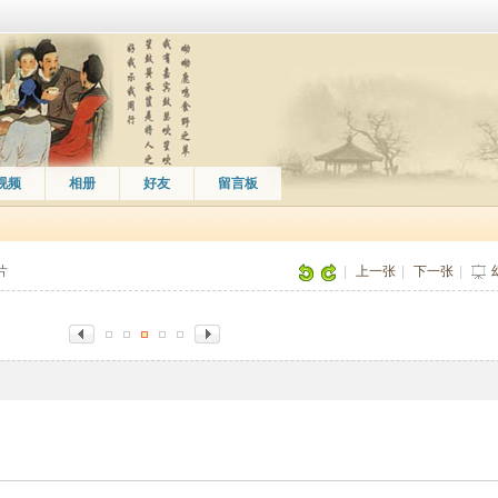
视频
相册
好友
留言板
图片
|
上一张
|
下一张
|