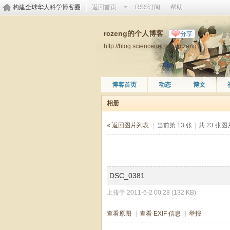
构建全球华人科学博客圈
返回首页
RSS订阅
帮助
rczeng的个人博客
分享
http://blog.sciencenet.cn/u/rczeng
博客首页
动态
博文
相册
« 返回图片列表
|
当前第 13 张
|
共 23 张
DSC_0381
上传于 2011-6-2 00:28 (132 KB)
查看原图
|
查看 EXIF 信息
|
举报