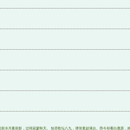
庭前冷月案前影，过得寂寥秋天。 知否歌坛八九，谭张童赵满台。而今却看白鹿原，