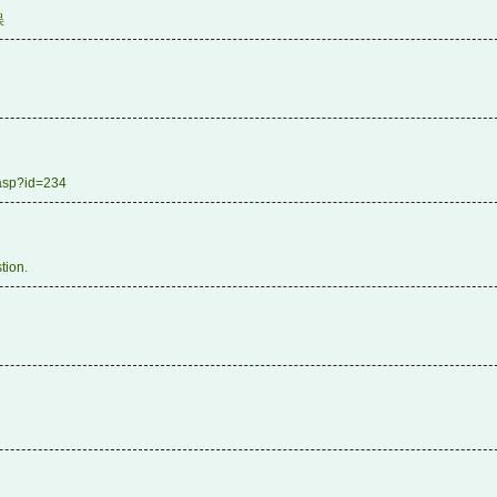
误
.asp?id=234
tion.