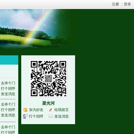
注册
|
登录
去串个门
打个招呼
发送消息
梁光河
去串个门
打个招呼
加为好友
给我留言
发送消息
打个招呼
发送消息
去串个门
打个招呼