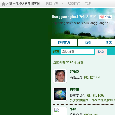
构建全球华人科学博客圈
返回首页
RSS订阅
帮助
liangguanghe1的个人博客
分享
http://blog.sciencenet.cn/u/liangguanghe1
博客首页
动态
博文
好友
搜索
当前共有
1194
个好友
罗渝然
高级会员
积分数: 564
周春银
博主委员会
积分数: 1667
多少爱恨情仇，尽在华北克拉通
陈郁