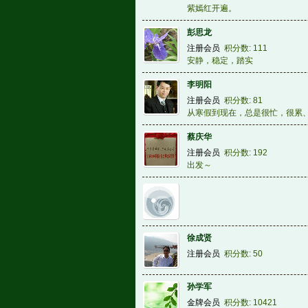
紫嫣红开遍。
彭思龙
注册会员
积分数: 111
安静，稳定，踏实
李明阳
注册会员
积分数: 81
从寒假到现在，总是很忙，很累
蔡庆华
注册会员
积分数: 192
出发～
徐成贤
注册会员
积分数: 50
孙学军
金牌会员
积分数: 10421