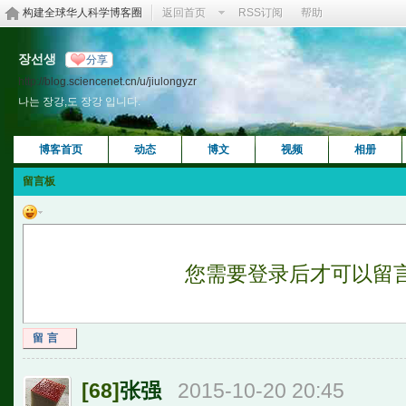
构建全球华人科学博客圈
返回首页
RSS订阅
帮助
장선생
分享
http://blog.sciencenet.cn/u/jiulongyzr
나는 장강,도 장강 입니다.
博客首页
动态
博文
视频
相册
留言板
您需要登录后才可以留
留言
[68]
张强
2015-10-20 20:45