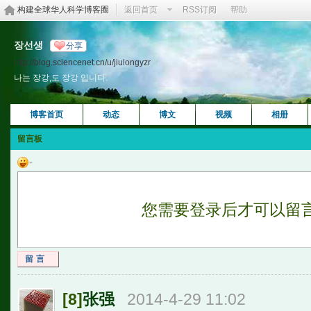
构建全球华人科学博客圈
返回首页
RSS订阅
帮助
장선생
分享
http://blog.sciencenet.cn/u/jiulongyzr
나는 장강,도 장강 입니다.
博客首页
动态
博文
视频
相册
留言板
您需要登录后才可以留
留言
[8]
张强
2014-4-29 11:02