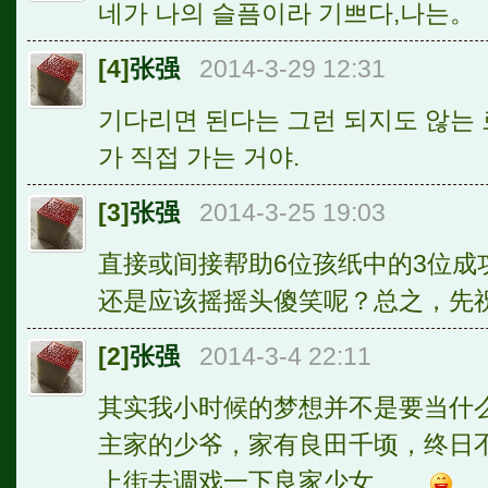
네가 나의 슬픔이라 기쁘다,나는。
[4]
张强
2014-3-29 12:31
기다리면 된다는 그런 되지도 않는 
가 직접 가는 거야.
[3]
张强
2014-3-25 19:03
直接或间接帮助6位孩纸中的3位成
还是应该摇摇头傻笑呢？总之，先
[2]
张强
2014-3-4 22:11
其实我小时候的梦想并不是要当什
主家的少爷，家有良田千顷，终日
上街去调戏一下良家少女……