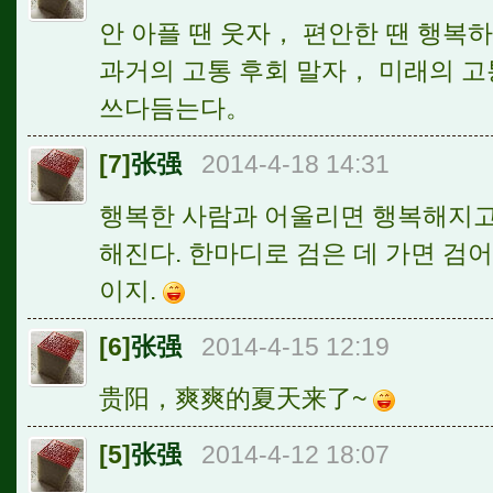
안 아플 땐 웃자， 편안한 땐 행복
과거의 고통 후회 말자， 미래의 고
쓰다듬는다。
[7]
张强
2014-4-18 14:31
행복한 사람과 어울리면 행복해지고
해진다. 한마디로 검은 데 가면 검
이지.
[6]
张强
2014-4-15 12:19
贵阳，爽爽的夏天来了~
[5]
张强
2014-4-12 18:07