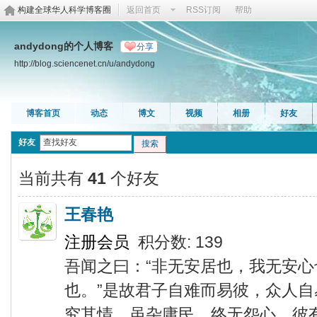
构建全球华人科学博客圈
返回首页
RSS订阅
帮助
andydong的个人博客
分享
http://blog.sciencenet.cn/u/andydong
博客首页
动态
博文
视频
相册
好友
好友
搜索
当前共有
41
个好友
王春艳
注册会员
积分数: 139
吾闻之曰：“非无安居也，我无安
也。”是故君子自难而易彼，众人
究其情，虽杂庸民，终无怨心，彼