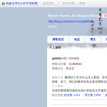
构建全球华人科学博客圈
返回首页
RSS订阅
帮助
Mystic Horse: An Elegant Being
http://blog.sciencenet.cn/u/gl6866
研究员
博客首页
动态
博文
个人资料
gl6866
(UID: 105489)
博客访问量
11384541
视频认证
未认证
最新记录
翻译的工作为什么没人爱做。首
很慢；其三，我们的教学体系总是强调听说读写
个人签名
尼采和爱因斯坦都是在他们所处的太平盛世
统计信息
好友数 1414
|
博文数 2399
|