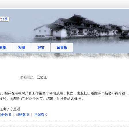
分享
视频
相册
好友
留言板
邮箱状态
已验证
先，翻译在考核时只算工作量而非科研成果；其次，出版社出版翻译作品舍不得给钱，
，而忽略了"译"这个环节。结果，翻译作品大都很 ...
道出了心里话
相册数 8
|
回帖数 6
|
主题数 0