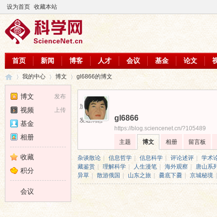
设为首页
收藏本站
首页
新闻
博客
人才
会议
基金
论文
我的中心
博文
gl6866的博文
博文
发布
加为好友
视频
上传
gl6866
科
›
›
›
发送消息
基金
https://blog.sciencenet.cn/?105489
相册
主题
博文
相册
留言板
收藏
杂谈散论
|
信息哲学
|
信息科学
|
评论述评
|
学术
藏鉴赏
|
理解科学
|
人生漫笔
|
海外观察
|
唐山系
积分
异草
|
散游俄国
|
山东之旅
|
爨底下爨
|
京城秘境
|
会议
学