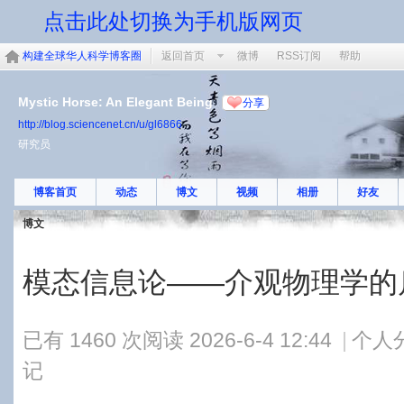
点击此处切换为手机版网页
构建全球华人科学博客圈
返回首页
微博
RSS订阅
帮助
Mystic Horse: An Elegant Being
分享
http://blog.sciencenet.cn/u/gl6866
研究员
博客首页
动态
博文
视频
相册
好友
博文
模态信息论——介观物理学的
已有 1460 次阅读
2026-6-4 12:44
|
个人
记