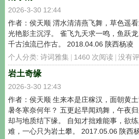
2026-3-30 12:44
作者：侯天顺 渭水清清燕飞舞，草色遥看
光艳影主沉浮。 雀飞九天求一鸣，鱼跃龙
千古浊流已作古。 2018.04.06 陕西杨凌
个人分类:
诗词雅集
|
1460 次阅读
|
没有
岩土奇缘
2026-3-30 12:43
作者：侯天顺 生来本是庄稼汉，面朝黄土
暑冬寒奈何年？ 五更起早闻鸡舞，午夜归
却与地质结下缘。 自知才拙难能事，欲练
难，一心只为岩土攀。 2017.05.06 陕西