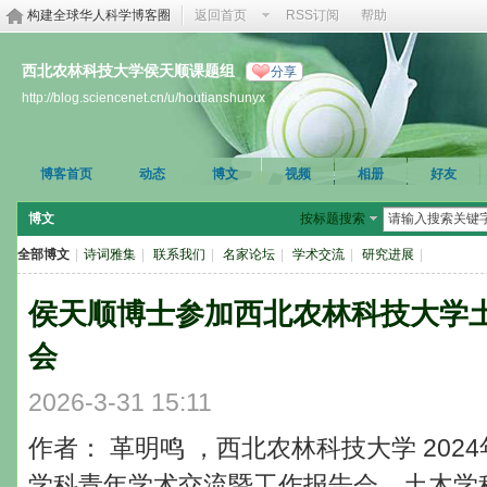
构建全球华人科学博客圈
返回首页
RSS订阅
帮助
西北农林科技大学侯天顺课题组
分享
http://blog.sciencenet.cn/u/houtianshunyx
博客首页
动态
博文
视频
相册
好友
博文
按标题搜索
全部博文
|
诗词雅集
|
联系我们
|
名家论坛
|
学术交流
|
研究进展
|
侯天顺博士参加西北农林科技大学
会
2026-3-31 15:11
作者： 革明鸣 ，西北农林科技大学 202
学科青年学术交流暨工作报告会，土木学