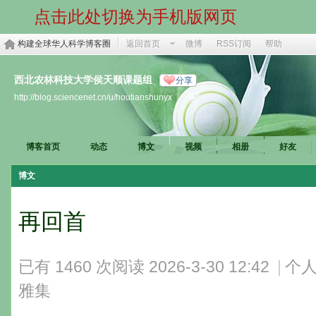
点击此处切换为手机版网页
构建全球华人科学博客圈
返回首页
微博
RSS订阅
帮助
西北农林科技大学侯天顺课题组
分享
http://blog.sciencenet.cn/u/houtianshunyx
博客首页
动态
博文
视频
相册
好友
博文
再回首
已有 1460 次阅读
2026-3-30 12:42
|
个人
雅集