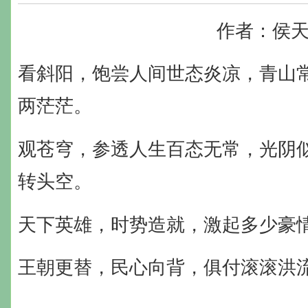
作者：侯
看斜阳，饱尝人间世态炎凉，青山
两茫茫。
观苍穹，参透人生百态无常，光阴
转头空。
天下英雄，时势造就，激起多少豪
王朝更替，民心向背，俱付滚滚洪