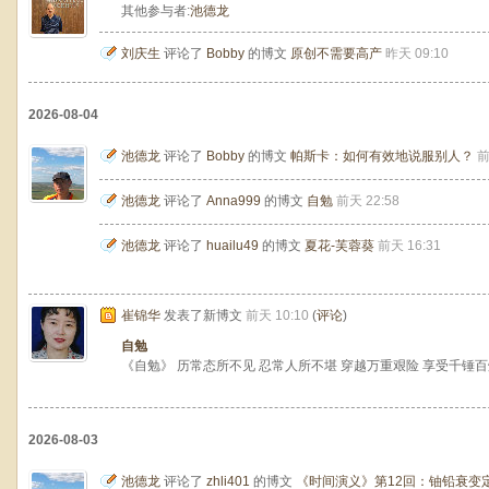
其他参与者:
池德龙
刘庆生
评论了
Bobby
的博文
原创不需要高产
昨天 09:10
2026-08-04
池德龙
评论了
Bobby
的博文
帕斯卡：如何有效地说服别人？
前
池德龙
评论了
Anna999
的博文
自勉
前天 22:58
池德龙
评论了
huailu49
的博文
夏花-芙蓉葵
前天 16:31
崔锦华
发表了新博文
前天 10:10
(
评论
)
自勉
《自勉》 历常态所不见 忍常人所不堪 穿越万重艰险 享受千锤
2026-08-03
池德龙
评论了
zhli401
的博文
《时间演义》第12回：铀铅衰变