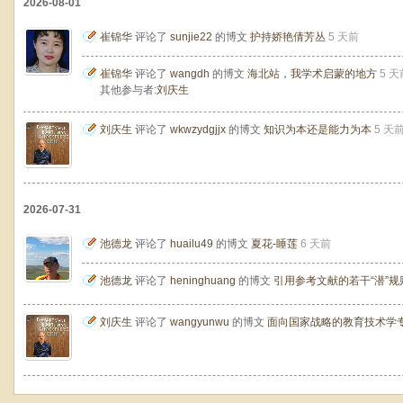
2026-08-01
崔锦华
评论了
sunjie22
的博文
护持娇艳倩芳丛
5 天前
崔锦华
评论了
wangdh
的博文
海北站，我学术启蒙的地方
5 天
其他参与者:
刘庆生
刘庆生
评论了
wkwzydgjjx
的博文
知识为本还是能力为本
5 天
2026-07-31
池德龙
评论了
huailu49
的博文
夏花-睡莲
6 天前
池德龙
评论了
heninghuang
的博文
引用参考文献的若干“潜”
刘庆生
评论了
wangyunwu
的博文
面向国家战略的教育技术学