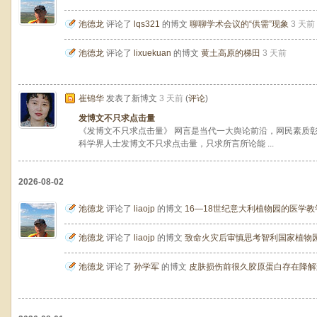
池德龙
评论了
lqs321
的博文
聊聊学术会议的“供需”现象
3 天前
池德龙
评论了
lixuekuan
的博文
黄土高原的梯田
3 天前
崔锦华
发表了新博文
3 天前
(
评论
)
发博文不只求点击量
《发博文不只求点击量》 网言是当代一大舆论前沿，网民素质
科学界人士发博文不只求点击量，只求所言所论能 ...
2026-08-02
池德龙
评论了
liaojp
的博文
16—18世纪意大利植物园的医学
池德龙
评论了
liaojp
的博文
致命火灾后审慎思考智利国家植物
池德龙
评论了
孙学军
的博文
皮肤损伤前很久胶原蛋白存在降解