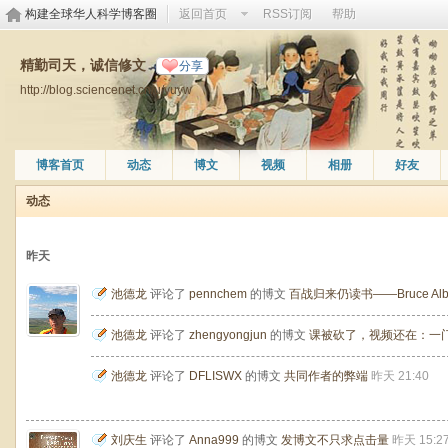
构建全球华人科学博客圈
返回首页
RSS订阅
帮助
精勤司天，诚信修文
分享
http://blog.sciencenet.cn/u/yuyw
博客首页
动态
博文
视频
相册
好友
动态
昨天
池德龙
评论了
pennchem
的博文
百战归来仍读书——Bruce Al
池德龙
评论了
zhengyongjun
的博文
课被砍了，视频还在：一
池德龙
评论了
DFLISWX
的博文
共同作者的弊端
昨天 21:40
刘庆生
评论了
Anna999
的博文
发博文不只求点击量
昨天 15:2