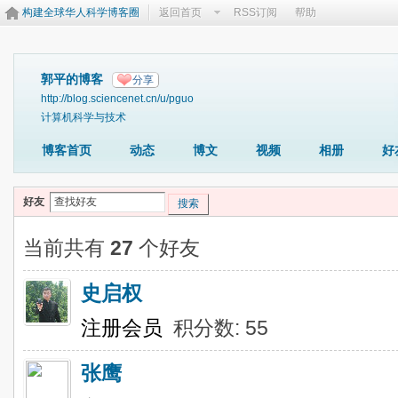
构建全球华人科学博客圈
返回首页
RSS订阅
帮助
郭平的博客
分享
http://blog.sciencenet.cn/u/pguo
计算机科学与技术
博客首页
动态
博文
视频
相册
好
好友
搜索
当前共有
27
个好友
史启权
注册会员
积分数: 55
张鹰