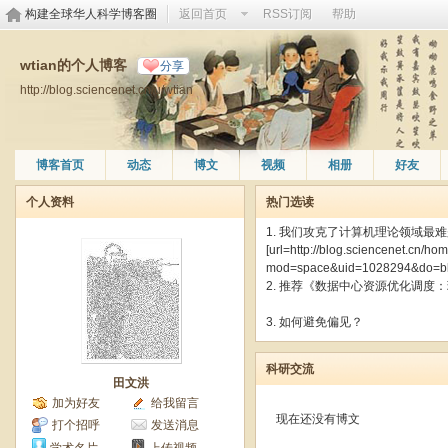
构建全球华人科学博客圈
返回首页
RSS订阅
帮助
wtian的个人博客
分享
http://blog.sciencenet.cn/u/wtian
博客首页
动态
博文
视频
相册
好友
个人资料
热门选读
1. 我们攻克了计算机理论领域最
[url=http://blog.sciencenet.cn/ho
mod=space&uid=1028294&do=blo
2. 推荐《数据中心资源优化调度
3. 如何避免偏见？
科研交流
田文洪
加为好友
给我留言
现在还没有博文
打个招呼
发送消息