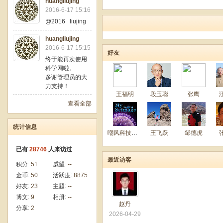
huangliujing
2016-6-17 15:16
@2016 liujing
huangliujing
2016-6-17 15:15
好友
终于能再次使用
科学网啦。
多谢管理员的大
力支持！
王福明
段玉聪
张鹰
查看全部
统计信息
嘲风科技动漫
王飞跃
邹德虎
已有
28746
人来访过
最近访客
积分:
51
威望:
--
金币:
50
活跃度:
8875
好友:
23
主题:
--
博文:
9
相册:
--
赵丹
分享:
2
2026-04-29