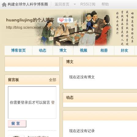
构建全球华人科学博客圈
返回首页
RSS订阅
帮助
huangliujing的个人博客
分享
http://blog.sciencenet.cn/u/huangliujing
博客首页
动态
博文
视频
相册
好友
博文
现在还没有博文
留言板
全部
动态
你需要登录后才可以留言
登
留言
现在还没有记录
录
|
注册