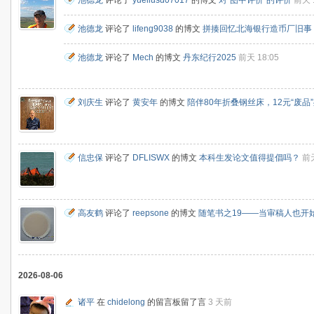
池德龙
评论了
yueliusd07017
的博文
对“图中评价”的评价
前天 1
池德龙
评论了
lifeng9038
的博文
拼揍回忆北海银行造币厂旧事
池德龙
评论了
Mech
的博文
丹东纪行2025
前天 18:05
刘庆生
评论了
黄安年
的博文
陪伴80年折叠钢丝床，12元“废品
信忠保
评论了
DFLISWX
的博文
本科生发论文值得提倡吗？
前天
高友鹤
评论了
reepsone
的博文
随笔书之19——当审稿人也开始
2026-08-06
诸平
在
chidelong
的留言板留了言
3 天前