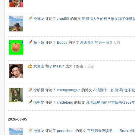
池德龙
评论了
zhpd55
的博文
斯坦福大学的科学家发现了像微
杨正瓴
评论了
Bobby
的博文
爱因斯坦的另一面
3 天前
武夷山
和
yishasun
成为了好友
3 天前
徐明昆
评论了
zhengyongjun
的博文
AI浪潮下，如何“苟”住不
徐明昆
评论了
chidelong
的博文
月球流星雨的严重后果-196
2026-08-05
池德龙
评论了
pennchem
的博文
百战归来仍读书——Bruce Al