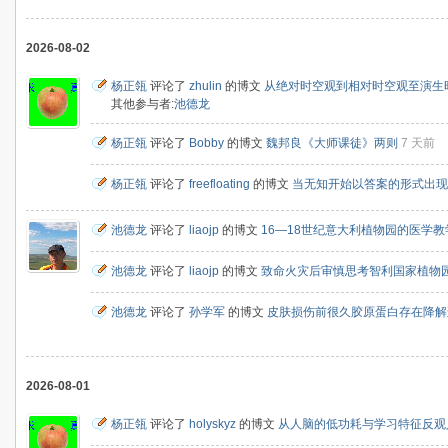
2026-08-02
杨正瓴
评论了
zhulin
的博文
从绝对时空观到相对时空观至演生
其他参与者:
池德龙
杨正瓴
评论了
Bobby
的博文
魏邦良《大师课徒》两则
7 天前
杨正瓴
评论了
freefloating
的博文
当无知开始以答案的形式出现：
池德龙
评论了
liaojp
的博文
16—18世纪意大利植物园的医学
池德龙
评论了
liaojp
的博文
致命火灾后审慎思考智利国家植物
池德龙
评论了
孙学军
的博文
皮肤损伤前很久胶原蛋白存在降解
2026-08-01
杨正瓴
评论了
holyskyz
的博文
从人脑的低功耗与学习特征反观