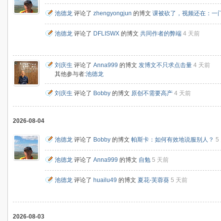
池德龙
评论了
zhengyongjun
的博文
课被砍了，视频还在：一
池德龙
评论了
DFLISWX
的博文
共同作者的弊端
4 天前
刘庆生
评论了
Anna999
的博文
发博文不只求点击量
4 天前
其他参与者:
池德龙
刘庆生
评论了
Bobby
的博文
原创不需要高产
4 天前
2026-08-04
池德龙
评论了
Bobby
的博文
帕斯卡：如何有效地说服别人？
5
池德龙
评论了
Anna999
的博文
自勉
5 天前
池德龙
评论了
huailu49
的博文
夏花-芙蓉葵
5 天前
2026-08-03