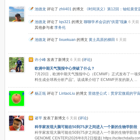
池德龙
评论了
zhli401
的博文
《时间演义》第12回：铀铅衰变
池德龙
评论了
lqs321
的博文
聊聊学术会议的“供需”现象
6 天前
其他参与者:
李务伦
池德龙
评论了
lixuekuan
的博文
黄土高原的梯田
6 天前
许小峰
发表了新博文
6 天前
(
评论
)
欧洲中期天气预报中心突破了什么？
7月20日，欧洲中期天气预报中心（ECMWF）正式发布了一
料生成全球再分析产品”。该成果介绍了 ECMWF开发的新人 ...
杨正瓴
评论了
LintaoLiu
的博文
里德堡公式：贯穿宏微观的宇
诸平
发表了新博文
6 天前
(
评论
)
科学家发现大脑可能在50到75岁之间进入一个新的生物学阶段
科学家发现大脑可能在50到75岁之间进入一个新的生物学阶段 据
GENOME CENTER)2026年8月2日报道( https://scitechdaily.com/s