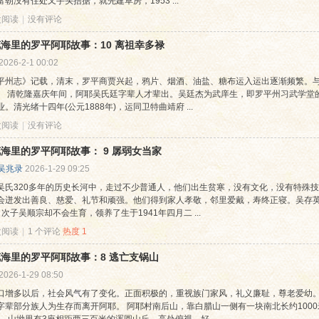
朝没有住处又手头拮据，就先建草房，1953 ...
 次阅读
|
没有评论
海里的罗平阿耶故事：10 离祖幸多禄
2026-2-1 00:02
平州志》记载，清末，罗平商贾兴起，鸦片、烟酒、油盐、糖布运入运出逐渐频繁。
。 清乾隆嘉庆年间，阿耶吴氏廷字辈人才辈出。吴廷杰为武庠生，即罗平州习武学堂的
。清光绪十四年(公元1888年)，运同卫特曲靖府 ...
 次阅读
|
没有评论
海里的罗平阿耶故事： 9 孱弱女当家
吴兆录
2026-1-29 09:25
吴氏320多年的历史长河中，走过不少普通人，他们出生贫寒，没有文化，没有特殊
会迸发出善良、慈爱、礼节和顽强。他们得到家人孝敬，邻里爱戴，寿终正寝。吴存英
次子吴顺宗却不会生育，领养了生于1941年四月二 ...
 次阅读
|
1 个评论
热度
1
海里的罗平阿耶故事：8 逃亡支锅山
2026-1-29 08:50
口增多以后，社会风气有了变化。正面积极的，重视族门家风，礼义廉耻，尊老爱幼
字辈部分族人为生存而离开阿耶。 阿耶村南后山，靠白腊山一侧有一块南北长约1000米、东