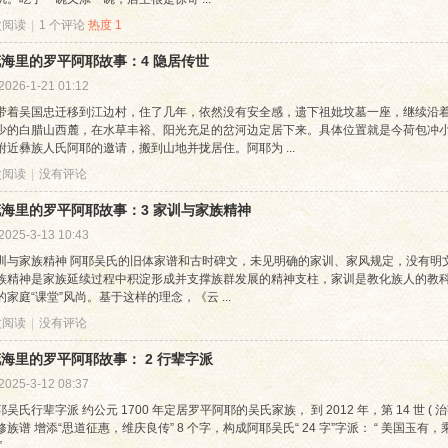
 次阅读
|
1 个评论
热度
1
海里的罗平阿耶故事：4 隐居传世
2026-1-21 01:12
带着吴国忠迁移到江边村，住了几年，依然没有安全感，遗下祖妣坟墓一座，继续沿
少的白腊山西麓，在水草丰裕、阳光充足的岔河边定居下来。具体位置就是今荷包冲
附近彝族人氏阿耶的邀请，搬到山地并拢居住。阿耶为 ...
 次阅读
|
没有评论
海里的罗平阿耶故事：3 家训与家族精神
2025-3-13 10:43
训与家族精神 阿耶吴氏的旧体家谱和古时碑文，未见明确的家训、家风规定，没有明
族精神是家族延续过程中积淀形成并支撑族群发展的精神支柱，家训是教化族人的教
家庭“课堂”风尚。基于这样的理念，《云 ...
 次阅读
|
没有评论
海里的罗平阿耶故事： 2 行辈字派
2025-3-12 08:37
吴氏行辈字派 约公元 1700 年定居罗平阿耶的吴氏家族， 到 2012 年，第 14 世 ( 治
修族谱 增添“思道征惠，维庆良传” 8 个字，构成阿耶吴氏“ 24 字”字派： “ 美国
...