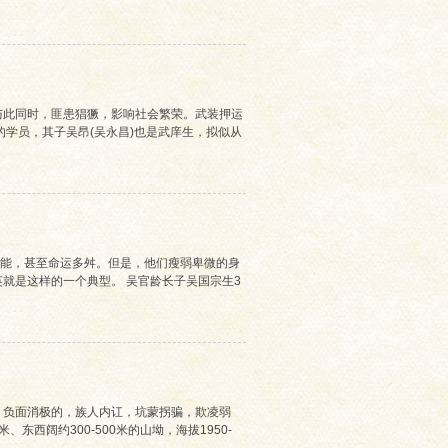
与此同时，匪患猖獗，影响社会繁荣。武装押运
学员，其子吴昂(吴永昌)也是武庠生，拟似从
技能，甚至命运多舛。但是，他们瘦弱卑微的身
就是这样的一个典型。 吴官龄长子吴国宗生3
。负面消极的，族人内讧，坑蒙拐骗，欺凌弱
西阔约300-500米的山坳，海拔1950-