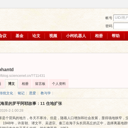
帐号
密码
会议
基金
论文
视频
小柯机器人
相册
帮助
phantd
://blog.sciencenet.cn/?711431
题
博文
相册
留言板
个人资料
传统文化
|
铭记
|
恩爱
|
教与学
|
海里的罗平阿耶故事：11 住地扩张
2026-2-1 00:28
寨是个背风的地方，冬天不寒冷。但是，随着人口增加和社会发展，显得场地狭窄，交通
。 1948年，许富朝、谭文平、吴进宗、秦三在海子头长田高丘的正中，选择离墓地群较