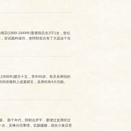
宗(1899-1949年)娶妻陈氏生3子1女，曾任
蒜，尝试栽种成功，使阿耶首次有了大蒜这个生
1908年)腊月十五，享年60岁。有关吴寿恒的
坊间传颂和上述墓碑文，吴寿恒有4大功勋。
多。 那个年代，阿耶去罗平，要绕过龙潭经过
一次，吴琳办完事情，饥肠辘辘，就在小食店里