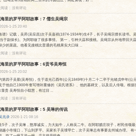
米。山坳里有3座相距两三百米的浑圆山丘，高处俯视，好 ...
 次阅读
|
没有评论
海里的罗平阿耶故事：7 儒生吴绳宗
2026-1-25 20:40
谱》记载，吴昇(吴应昌)次子吴嘉褀(1874-1934年)生4子，长子吴绳宗擅长读书。吴绳
相当于副保长)。为阿耶做了很多事情。 第一，引种大蒜和接桃。吴绳宗从外地带回大
缺少的菜蔬。他看见接桃比普通的毛桃果实大口味 ...
 次阅读
|
没有评论
花海里的罗平阿耶故事：6贡爷吴寿恒
2026-1-25 20:02
的第四子吴㫤(吴寿恒)，生于道光己酉年(公元1849年)十月二十二卒于光绪戊申年(公元
见于他自己1900年誊写增补重修的《吴氏谱系》、他的墓碑文，以及后人传颂。根据
 地方显贵 吴寿恒自小聪慧，有过目 ...
 次阅读
|
没有评论
海里的罗平阿耶故事：5 吴琳的传说
吴兆录
2026-1-21 08:16
生5子，次子吴琳，憨厚诚实，力大如牛，人称吴二牛。在阿耶腊庄坝子，村民传颂最
翻越小寺垭口，下山到罗平。吴家长子吴璦早亡，次子吴琳总有事要去州城办理。 有
饥。吃了一碗又添一碗，店主很是惊奇 ...