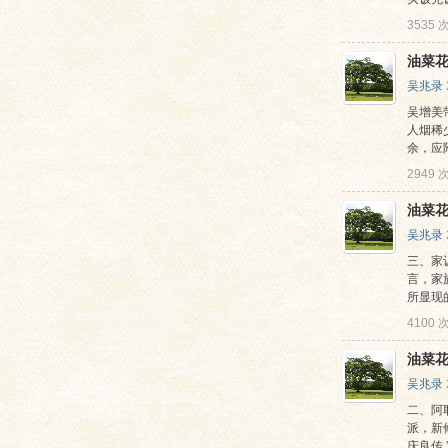
3535
油菜花
吴兆录
吴增美
人烟稀
余，应
2949
油菜花
吴兆录
三、家
言，家
所显现的
4100
油菜花
吴兆录
二、阿耶
派，新
庆良传 ” 