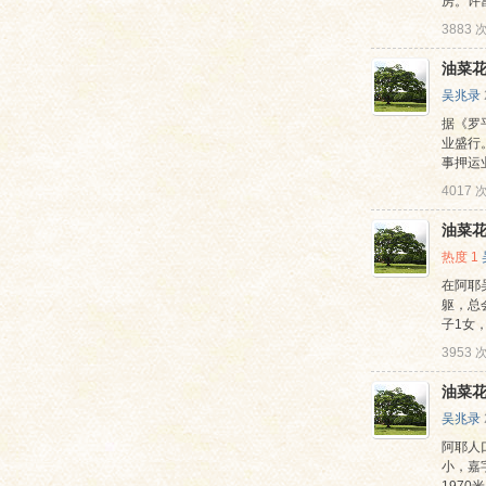
房。许富
3883
油菜花
吴兆录
据《罗
业盛行
事押运业
4017
网
油菜花
热度
1
在阿耶
躯，总
子1女，
3953
油菜花
吴兆录
阿耶人
小，嘉