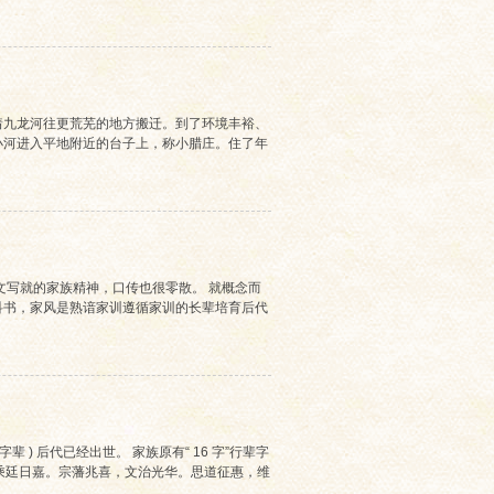
着九龙河往更荒芜的地方搬迁。到了环境丰裕、
小河进入平地附近的台子上，称小腊庄。住了年
文写就的家族精神，口传也很零散。 就概念而
科书，家风是熟谙家训遵循家训的长辈培育后代
字辈 ) 后代已经出世。 家族原有“ 16 字”行辈字
玉有，乘廷日嘉。宗藩兆喜，文治光华。思道征惠，维