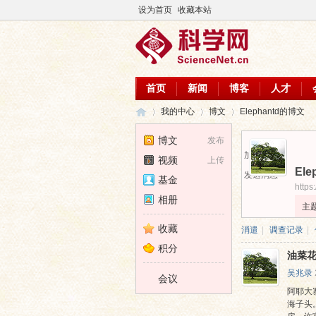
设为首页
收藏本站
首页
新闻
博客
人才
我的中心
博文
Elephantd的博文
博文
发布
加为好友
视频
上传
Ele
科
›
›
›
发送消息
基金
https
相册
主
收藏
消遣
|
调查记录
|
积分
油菜花
吴兆录
会议
阿耶大
海子头
学