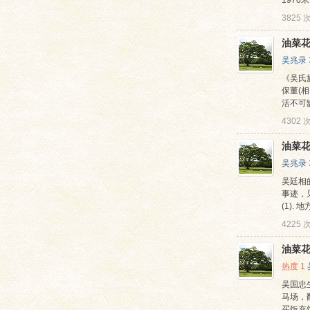
1970
3825
油菜花
吴兆录
《吴氏族
保董(
活不可
4302
油菜
吴兆录
吴廷相
事迹，
(1).
4225
油菜花
热度
1
吴国忠
马场，
买饭充