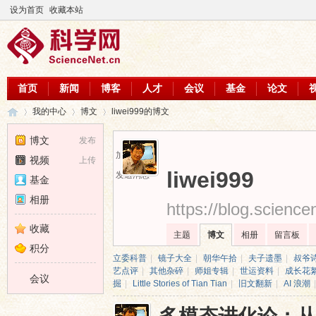
设为首页
收藏本站
首页
新闻
博客
人才
会议
基金
论文
我的中心
博文
liwei999的博文
博文
发布
加为好友
视频
上传
科
›
›
›
liwei999
发送消息
基金
相册
https://blog.scienc
收藏
主题
博文
相册
留言板
积分
立委科普
|
镜子大全
|
朝华午拾
|
夫子遗墨
|
叔爷
艺点评
|
其他杂碎
|
师姐专辑
|
世运资料
|
成长花
会议
掘
|
Little Stories of Tian Tian
|
旧文翻新
|
AI 浪潮
|
学