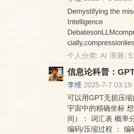
Demystifying the mi
Intelligence
DebatesonLLMcompres
cially,compressionlie
个人分类:
AI 浪潮
|
5
信息论科普：GP
李维
2025-7-7 03:19
可以用GPT无损压
宇宙中的精确坐标 
间）： 词汇表 概率分布 初
编码/压缩过程 ： 编码猫