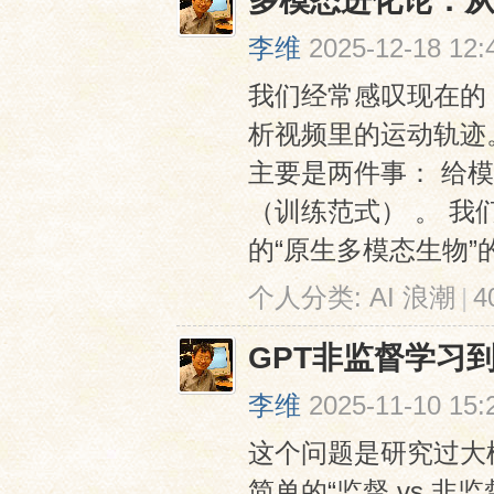
多模态进化论：从
李维
2025-12-18 12:
我们经常感叹现在的 
析视频里的运动轨迹
主要是两件事： 给
（训练范式） 。 
网
的“原生多模态生物”的
个人分类:
AI 浪潮
|
4
GPT非监督学习
李维
2025-11-10 15:
这个问题是研究过大
简单的“监督 vs 