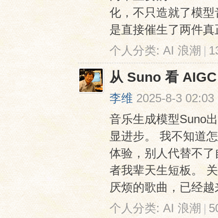
化，不只造就了模型
是直接催生了两件真正
个人分类:
AI 浪潮
|
1
从 Suno 看 AI
李维
2025-8-3 02:03
音乐生成模型Suno
显进步。 我不知道
体验，别人代替不了
者我辈天生短板。 
厌烦的歌曲，已经越来
个人分类:
AI 浪潮
|
5