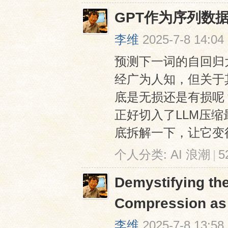
GPT作为序列数
李维
2025-7-8 14:04
预测下一词的自回归
经广为人知，但关于
底是无损还是有损呢
正好切入了LLM压
底拆解一下，让它变得
个人分类:
AI 浪潮
|
5
Demystifying th
Compression as 
李维
2025-7-8 13:58