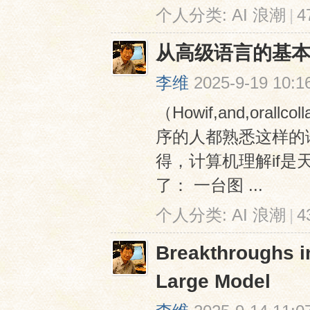
个人分类:
AI 浪潮
|
4
从高级语言的基
李维
2025-9-19 10:1
（Howif,and,orall
序的人都熟悉这样的语句： if
得，计算机理解if
了： 一台图 ...
个人分类:
AI 浪潮
|
4
Breakthroughs i
Large Model