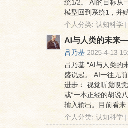
统1/2。 AI的目
模型回到系统1，并赋能
个人分类:
认知科学
|
AI与人类的未来
吕乃基
2025-4-13 15
吕乃基 “AI与人类
盛说起。 AI一往
进步： 视觉听觉嗅
或“一本正经的胡说八
输入输出。目前看来，A
个人分类:
认知科学
|