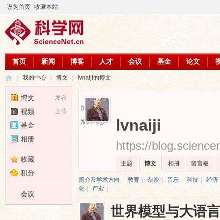
设为首页
收藏本站
首页
新闻
博客
人才
会议
基金
论文
我的中心
博文
lvnaiji的博文
博文
发布
加为好友
视频
上传
科
›
›
›
lvnaiji
发送消息
基金
相册
https://blog.scienc
收藏
主题
博文
相册
留言板
积分
简介及学术方向
|
教育
|
杂谈
|
音乐
|
科技
|
经济
化
|
产业
|
会议
世界模型与大语言
学