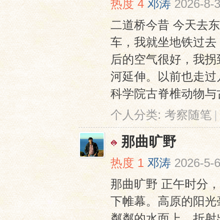
热度
4
邓涛
2026-8-3
二道桥今昔 今天去
车，我就坐地铁过去
后的空气很好，我拐
河延伸。以前也走过
科学院古脊椎动物与古
网
个人分类:
考察随笔
|
那曲旷野
热度
1
邓涛
2026-5-6
那曲旷野 正午时分
下帷幕。高原的阳光
粼粼的水面上，折射