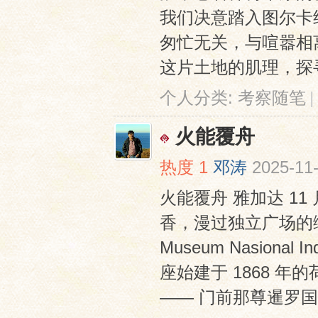
我们决意踏入图尔卡
匆忙无关，与喧嚣相
这片土地的肌理，探寻
个人分类:
考察随笔
|
火能覆舟
热度
1
邓涛
2025-11-
火能覆舟 雅加达 1
香，漫过独立广场的
Museum Nasion
座始建于 1868 
—— 门前那尊暹罗国王 