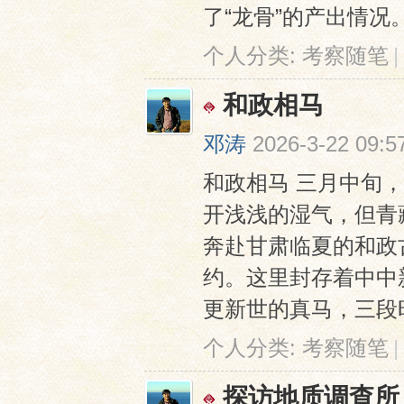
了“龙骨”的产出情况。
个人分类:
考察随笔
|
和政相马
邓涛
2026-3-22 09:5
和政相马 三月中旬
开浅浅的湿气，但青
奔赴甘肃临夏的和政
约。这里封存着中中
更新世的真马，三段时
个人分类:
考察随笔
|
探访地质调查所