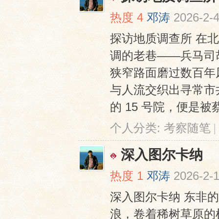
热度
4
邓涛
2026-2-4
探访地质调查所 在
调的老巷——兵马司
狭窄路面磨过数百年
与人流交织出寻常市
的 15 号院，便是被
个人分类:
考察随笔
|
深入图尔卡纳
热度
1
邓涛
2026-2-1
深入图尔卡纳 东非
浪，卷着稀树草原的