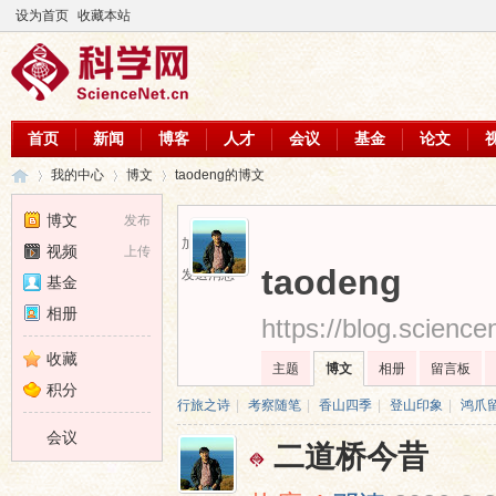
设为首页
收藏本站
首页
新闻
博客
人才
会议
基金
论文
我的中心
博文
taodeng的博文
博文
发布
加为好友
视频
上传
科
›
›
›
taodeng
发送消息
基金
相册
https://blog.scienc
收藏
主题
博文
相册
留言板
积分
行旅之诗
|
考察随笔
|
香山四季
|
登山印象
|
鸿爪
会议
二道桥今昔
学