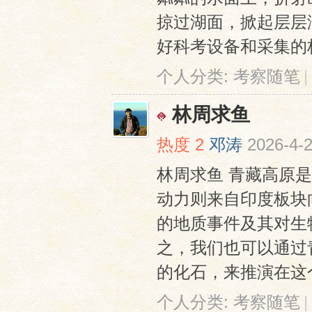
掠过湖面，掀起层层
好科考设备和采集的标
个人分类:
考察随笔
|
林周求鱼
热度
2
邓涛
2026-4-2
林周求鱼 青藏高原
动力则来自印度板块
的地质事件及其对生
之，我们也可以通过
的化石，来推演在这个
个人分类:
考察随笔
|