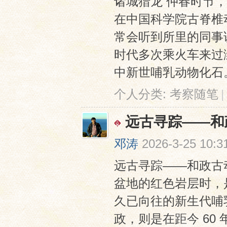
诸城猎龙 仲春时节
在中国科学院古脊椎
常会听到所里的同事
时代多次乘火车来过
中新世哺乳动物化石。而
个人分类:
考察随笔
|
远古寻踪——和
邓涛
2026-3-25 10:3
远古寻踪——和政古
盆地的红色岩层时，是
久已向往的新生代哺
政，则是在距今 60 