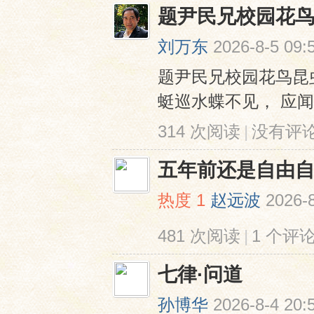
题尹民兄校园花
刘万东
2026-8-5 09:
题尹民兄校园花鸟昆
蜓巡水蝶不见， 应
314 次阅读
|
没有评
五年前还是自由
热度
1
赵远波
2026-8
481 次阅读
|
1 个评
七律·问道
孙博华
2026-8-4 20: