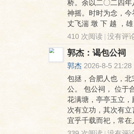
桥。余以二〇二四年
神摇。时时为念，今
丈飞湍 墩 下 越 ，雄 鹰
410 次阅读
|
没有评
郭杰：谒包公祠
网
郭杰
2026-8-5 21:28
包拯，合肥人也，北
公。 包公祠， 位
花满塘，亭亭玉立，
次有立功，其次有立
宜乎千载而祀，常在人心
339 次阅读
|
没有评