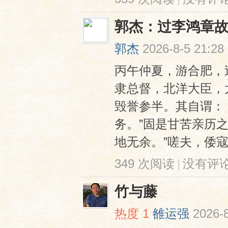
郭杰：过李鸿章
郭杰
2026-8-5 21:28
丙午仲夏，游合肥，
隶总督，北洋大臣，
毁誉参半。其自谓：
务。”固是甘苦亲历
地无余。”嗟夫，倭寇
349 次阅读
|
没有评
竹与藤
热度
1
雒运强
2026-8