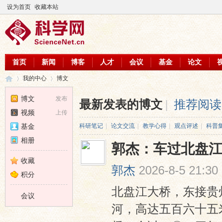
设为首页
收藏本站
首页
新闻
博客
人才
会议
基金
论文
我的中心
博文
博文
发布
最新发表的博文
|
推荐阅读
视频
上传
科
›
›
基金
科研笔记
|
论文交流
|
教学心得
|
观点评述
|
科普
相册
郭杰：车过北盘
收藏
郭杰
2026-8-5 21:30
积分
北盘江大桥，东接贵
会议
河，高达五百六十五
学