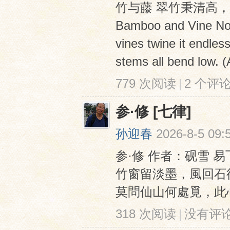
竹与藤 翠竹秉清高，
Bamboo and Vine Nobl
vines twine it endless
stems all bend low.
779 次阅读
|
2 个评
参·修 [七律]
孙迎春
2026-8-5 09:
参·修 作者：砚雪 
竹窗留淡墨，風回石
莫問仙山何處覓，此
318 次阅读
|
没有评